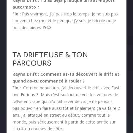
Rayna Drift :
Tu as déjà pratiqué un autre sport
auto/moto ?
Flo :
Pas vraiment, j’ai pas trop le temps. Je ne suis pas
souvent chez moi et le peu que j’y suis je bricole où je
bois des bières 🍻😂
TA DRIFTEUSE & TON
PARCOURS
Rayna Drift :
Comment as-tu découvert le drift et
quand as-tu commencé à rouler ?
Flo :
Comme beaucoup, j’ai découvert le drift avec Fast
and Furious 3. Mais c’est surtout de voir les voitures de
rallye en crabe qui m’a fait rêver de ça. Je ne pensais
pas pouvoir en faire aussi tôt et finalement ça va faire 2
ans. J’ai attaqué en street au début, comme tout le
monde, puis sérieusement à partir de cette année sur
circuit ou courses de côte.