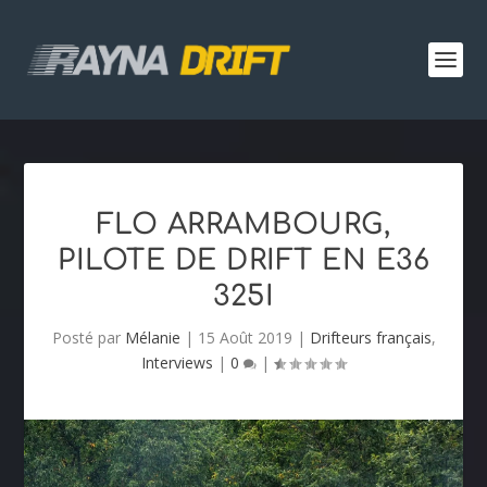
FLO ARRAMBOURG,
PILOTE DE DRIFT EN E36
325I
Posté par
Mélanie
|
15 Août 2019
|
Drifteurs français
,
Interviews
|
0
|