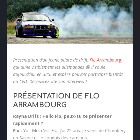
Présentation d’un jeune pilote de drift,
Flo Arrambourg
,
qui aime visiblement les allemandes 😀 Il roule
aujourd’hui en 325i et espère pouvoir participer bientôt
au CFD. Découvrez vite son interview !
PRÉSENTATION DE FLO
ARRAMBOURG
Rayna Drift : Hello Flo, peux-tu te présenter
rapidement ?
Flo :
Yo ! Moi c’est Flo, j’ai 22 ans. Je viens de Chambéry
en Savoie et je conduis des camions.