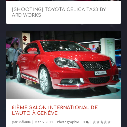
[SHOOTING] TOYOTA CELICA TA23 BY
ARD WORKS
81ÈME SALON INTERNATIONAL DE
L’AUTO À GENÈVE
par
Mélanie
|
Mar 6, 2011
|
Photographie
|
0
|