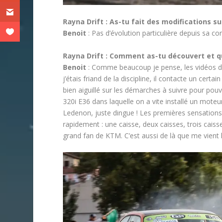
Rayna Drift : As-tu fait des modifications su
Benoit
: Pas d’évolution particulière depuis sa co
Rayna Drift : Comment as-tu découvert et q
Benoit
: Comme beaucoup je pense, les vidéos de 
j’étais friand de la discipline, il contacte un certai
bien aiguillé sur les démarches à suivre pour pouv
320i E36 dans laquelle on a vite installé un moteur
Ledenon, juste dingue ! Les premières sensations 
rapidement : une caisse, deux caisses, trois caiss
grand fan de KTM. C’est aussi de là que me vient