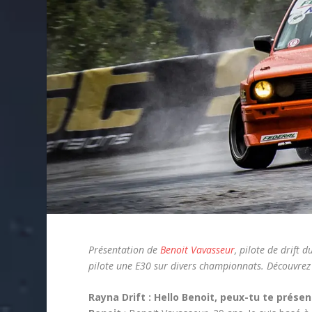
Présentation de
Benoit Vavasseur
, pilote de drift 
pilote une E30 sur divers championnats. Découvrez 
Rayna Drift : Hello Benoit, peux-tu te prése