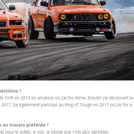
pétitions ?
e Drift en 2013 en amateur où j’ai fini 3ème. Ensuite j’ai découvert la
 2017. J’ai également participé au King of Touge en 2017 où j’ai fini à
e en travers préférée ?
el pour le public. A voir, je pense que c’est plus agréable.