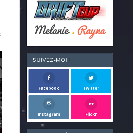
s
SUIVEZ-MOI !
Facebook
Twitter
Instagram
Flickr