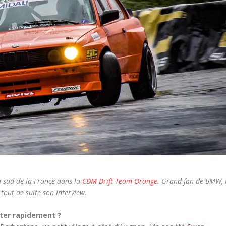
du sud de la France dans la
CDM Drift Team Orange
. Grand fan de BMW, i
tout de suite son interview.
nter rapidement ?