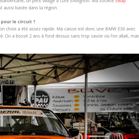
 Barbentane, un petit village à côté d’Avignon. Ma société
Swap
t aussi basée dans la région.
pour le circuit ?
on choix a été assez rapide. Ma caisse est donc une BMW E30 avec
On a bossé 2 ans à fond dessus sans trop savoir où l’on allait, mai
.