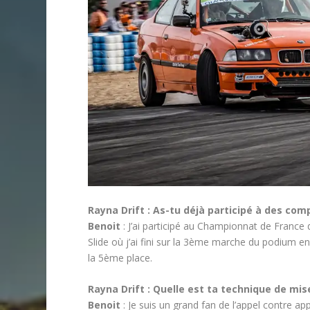
Rayna Drift : As-tu déjà participé à des com
Benoit
: J’ai participé au Championnat de France d
Slide où j’ai fini sur la 3ème marche du podium en
la 5ème place.
Rayna Drift : Quelle est ta technique de mis
Benoit
: Je suis un grand fan de l’appel contre app